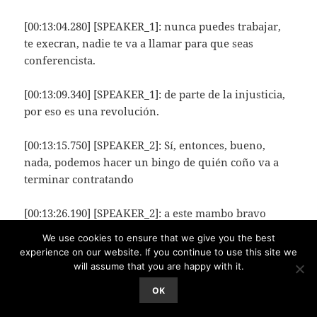
[00:13:04.280] [SPEAKER_1]: nunca puedes trabajar,
te execran, nadie te va a llamar para que seas
conferencista.
[00:13:09.340] [SPEAKER_1]: de parte de la injusticia,
por eso es una revolución.
[00:13:15.750] [SPEAKER_2]: Sí, entonces, bueno,
nada, podemos hacer un bingo de quién coño va a
terminar contratando
[00:13:26.190] [SPEAKER_2]: a este mambo bravo
como consultor, Iberdrola, probablemente.
We use cookies to ensure that we give you the best
experience on our website. If you continue to use this site we
[00:13:32.700] [SPEAKER_2]: mente, este qué sé yo, en
will assume that you are happy with it.
fin, el punto es que sí, qué chimbo, estaba,
OK
estábamos haciendo una