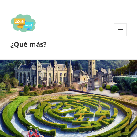
MENÚ
¿Qué más?
Y
WIDGETS