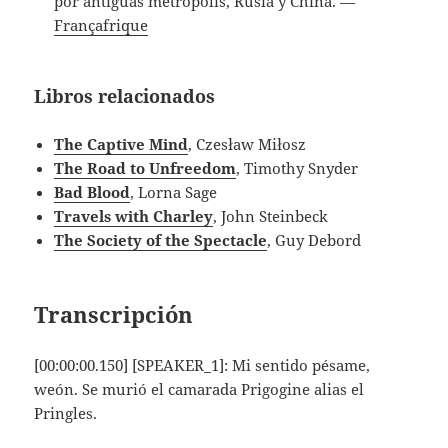
por antiguas metrópolis, Rusia y China. —
Françafrique
Libros relacionados
The Captive Mind
, Czesław Miłosz
The Road to Unfreedom
, Timothy Snyder
Bad Blood
, Lorna Sage
Travels with Charley
, John Steinbeck
The Society of the Spectacle
, Guy Debord
Transcripción
[00:00:00.150] [SPEAKER_1]: Mi sentido pésame,
weón. Se murió el camarada Prigogine alias el
Pringles.